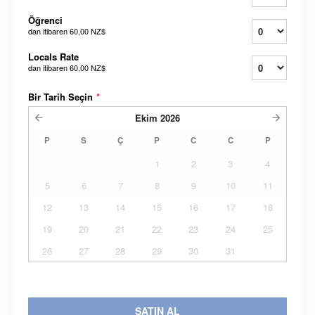
Öğrenci
dan itibaren
60,00 NZ$
Locals Rate
dan itibaren
60,00 NZ$
Bir Tarih Seçin
*
Ekim
2026
P
S
Ç
P
C
C
P
1
2
3
4
5
6
7
8
9
10
11
12
13
14
15
16
17
18
19
20
21
22
23
24
25
26
27
28
29
30
31
SATIN AL