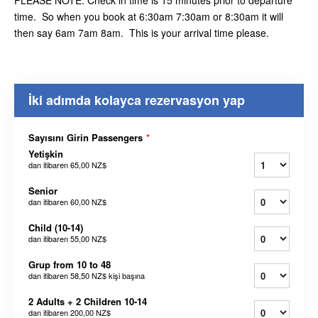
PLEASE NOTE: Check in time is 15 minutes prior to departure
time. So when you book at 6:30am 7:30am or 8:30am it will
then say 6am 7am 8am. This is your arrival time please.
İki adımda kolayca rezervasyon yap
Sayısını Girin Passengers
*
Yetişkin
dan itibaren
65,00 NZ$
Senior
dan itibaren
60,00 NZ$
Child (10-14)
dan itibaren
55,00 NZ$
Grup from 10 to 48
dan itibaren
58,50 NZ$
kişi başına
2 Adults + 2 Children 10-14
dan itibaren
200,00 NZ$