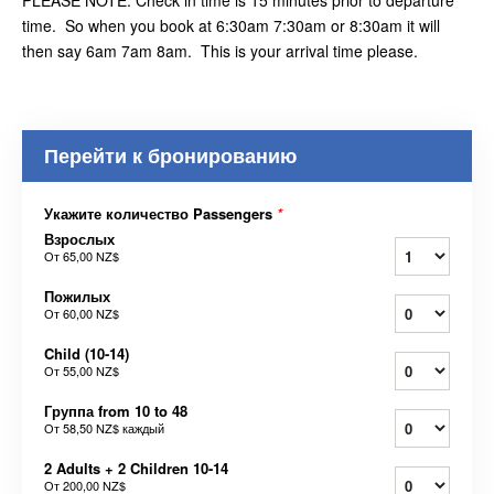
PLEASE NOTE: Check in time is 15 minutes prior to departure
time. So when you book at 6:30am 7:30am or 8:30am it will
then say 6am 7am 8am. This is your arrival time please.
Перейти к бронированию
Укажите количество Passengers
*
Взрослых
От
65,00 NZ$
Пожилых
От
60,00 NZ$
Child (10-14)
От
55,00 NZ$
Группа from 10 to 48
От
58,50 NZ$
каждый
2 Adults + 2 Children 10-14
От
200,00 NZ$