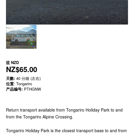
從
NZD
NZ$65.00
天數:
40 分鐘 (左右)
位置
: Tongariro
产品编号:
PTHGNW
Return transport available from Tongariro Holiday Park to and
from the Tongariro Alpine Crossing.
Tongariro Holiday Park is the closest transport base to and from