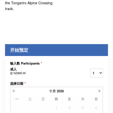
the Tongariro Alpine Crossing
track.
开始预定
输入数 Participants
*
成人
從
NZ$65.00
选择日期
*
十月
2026
一
二
三
四
五
六
日
1
2
3
4